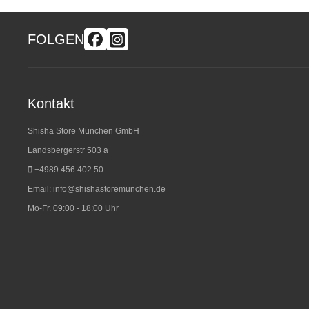
FOLGEN
Kontakt
Shisha Store München GmbH
Landsbergerstr 503 a
+4989 456 402 50
Email:
info@shishastoremunchen.de
Mo-Fr. 09:00 - 18:00 Uhr