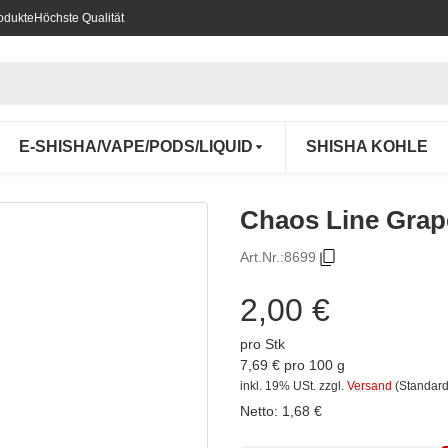
odukte
Höchste Qualität
E-SHISHA/VAPE/PODS/LIQUID
SHISHA KOHLE
Chaos Line Grap
Art.Nr.:
8699
2,00 €
pro Stk
7,69 € pro 100 g
inkl. 19% USt.
zzgl.
Versand
(Standard
Netto:
1,68
€