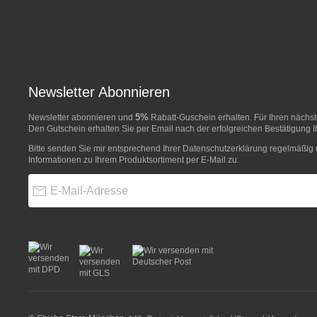
Newsletter Abonnieren
5%
Newsletter abonnieren und
Rabatt-Guschein erhalten. Für Ihren näch
Den Gutschein erhalten Sie per Email nach der erfolgreichen Bestätigung I
Bitte senden Sie mir entsprechend Ihrer
Datenschutzerklärung
regelmäßig u
Informationen zu Ihrem Produktsortiment per E-Mail zu.
E-Mail-Adresse