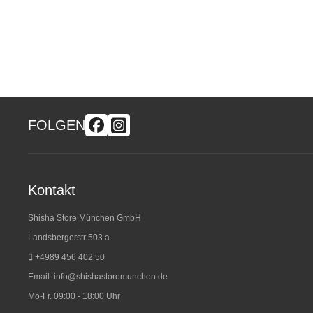
FOLGEN
Kontakt
Shisha Store München GmbH
Landsbergerstr 503 a
+4989 456 402 50
Email:
info@shishastoremunchen.de
Mo-Fr. 09:00 - 18:00 Uhr