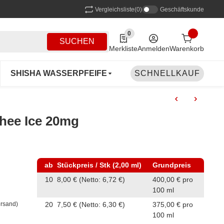
Vergleichsliste
(0)
Geschäftskunde
0
0 Produkte in der Liste
SUCHEN
Merkliste
Anmelden
Warenkorb
SHISHA WASSERPFEIFE
SHISHA ZUBEHÖR
SCHNELLKAUF
chee Ice 20mg
ab
Stückpreis / Stk (2,00 ml)
Grundpreis
10
8,00 €
(Netto: 6,72 €)
400,00 € pro
100 ml
20
7,50 €
(Netto: 6,30 €)
375,00 € pro
ersand)
100 ml