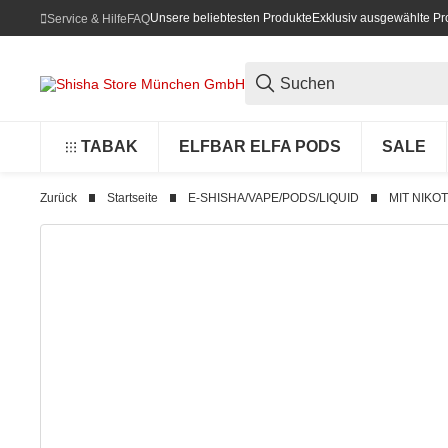
Unsere beliebtesten Produkte
Exklusiv ausgewählte Pr
Service & Hilfe
FAQ
TABAK
ELFBAR ELFA PODS
SALE
Zurück
Startseite
E-SHISHA/VAPE/PODS/LIQUID
MIT NIKOT