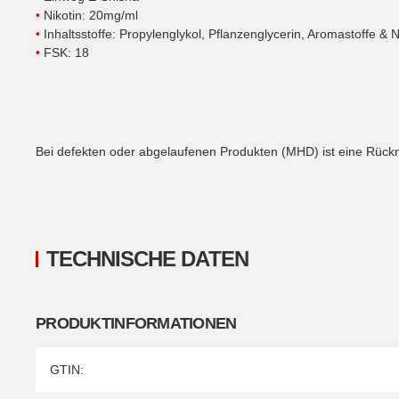
•
Nikotin: 20mg/ml
•
Inhaltsstoffe:
Propylenglykol, Pflanzenglycerin, Aromastoffe & N
•
FSK: 18
Bei defekten oder abgelaufenen Produkten (MHD) ist eine Rüc
TECHNISCHE DATEN
PRODUKTINFORMATIONEN
Produkteigenschaft
Wert
GTIN: