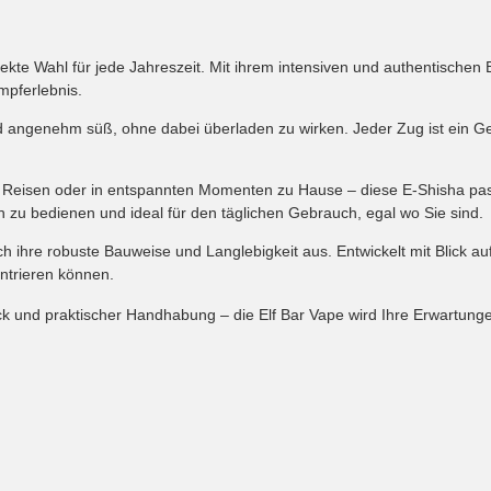
fekte Wahl für jede Jahreszeit. Mit ihrem intensiven und authentische
mpferlebnis.
angenehm süß, ohne dabei überladen zu wirken. Jeder Zug ist ein G
f Reisen oder in entspannten Momenten zu Hause – diese E-Shisha passt
ch zu bedienen und ideal für den täglichen Gebrauch, egal wo Sie sind.
h ihre robuste Bauweise und Langlebigkeit aus. Entwickelt mit Blick auf
ntrieren können.
k und praktischer Handhabung – die
Elf Bar
Vape wird Ihre Erwartunge