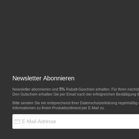
Newsletter Abonnieren
5%
Newsletter abonnieren und
Rabatt-Guschein erhalten. Für Ihren näch
Den Gutschein erhalten Sie per Email nach der erfolgreichen Bestätigung I
Bitte senden Sie mir entsprechend Ihrer
Datenschutzerklärung
regelmäßig u
Informationen zu Ihrem Produktsortiment per E-Mail zu.
E-Mail-Adresse