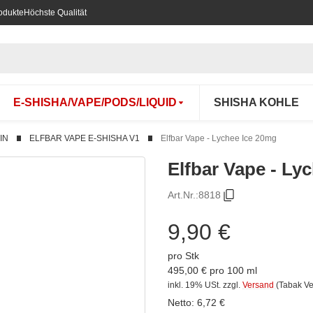
odukte
Höchste Qualität
E-SHISHA/VAPE/PODS/LIQUID
SHISHA KOHLE
IN
ELFBAR VAPE E-SHISHA V1
Elfbar Vape - Lychee Ice 20mg
Elfbar Vape - Ly
Art.Nr.:
8818
9,90 €
pro Stk
495,00 € pro 100 ml
inkl. 19% USt.
zzgl.
Versand
(Tabak V
Netto:
6,72
€