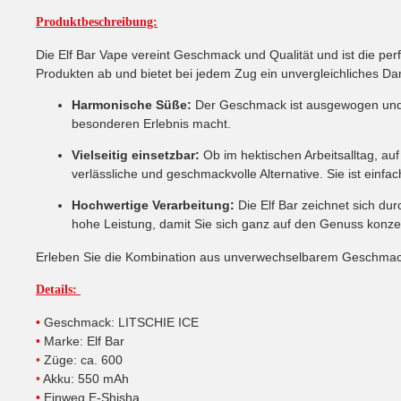
Produktbeschreibung:
Die Elf Bar Vape vereint Geschmack und Qualität und ist die per
Produkten ab und bietet bei jedem Zug ein unvergleichliches Da
Harmonische Süße:
Der Geschmack ist ausgewogen und 
besonderen Erlebnis macht.
Vielseitig einsetzbar:
Ob im hektischen Arbeitsalltag, au
verlässliche und geschmackvolle Alternative. Sie ist einfa
Hochwertige Verarbeitung:
Die
Elf Bar
zeichnet sich durc
hohe Leistung, damit Sie sich ganz auf den Genuss konze
Erleben Sie die Kombination aus unverwechselbarem Geschmac
Details:
•
Geschmack: LITSCHIE ICE
•
Marke
:
Elf Bar
•
Züge: ca. 600
•
Akku: 550 mAh
•
Einweg E
-
Shisha