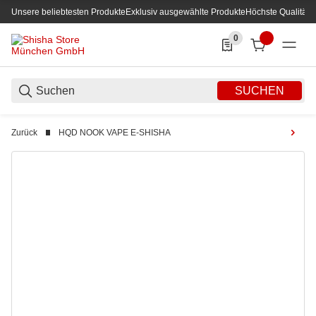
Unsere beliebtesten Produkte
Exklusiv ausgewählte Produkte
Höchste Qualität
0
0 Produkte in der List
SUCHEN
Zurück
HQD NOOK VAPE E-SHISHA