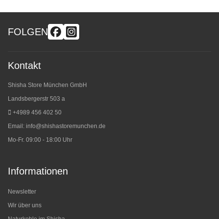
FOLGEN
Kontakt
Shisha Store München GmbH
Landsbergerstr 503 a
+4989 456 402 50
Email:
info@shishastoremunchen.de
Mo-Fr. 09:00 - 18:00 Uhr
Informationen
Newsletter
Wir über uns