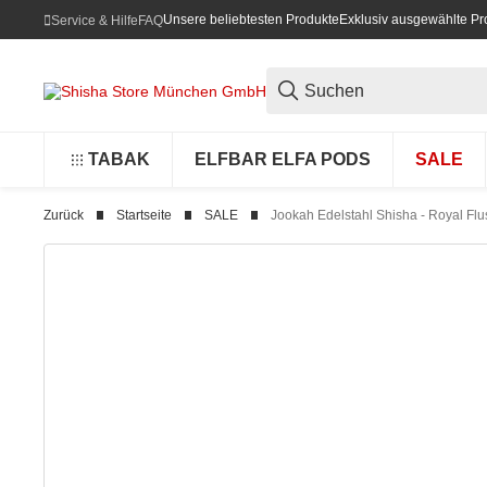
Unsere beliebtesten Produkte
Exklusiv ausgewählte Pr
Service & Hilfe
FAQ
TABAK
ELFBAR ELFA PODS
SALE
Zurück
Startseite
SALE
Jookah Edelstahl Shisha - Royal Flu