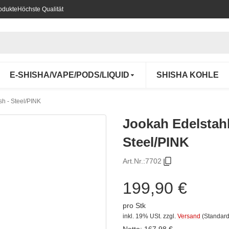
odukte
Höchste Qualität
E-SHISHA/VAPE/PODS/LIQUID
SHISHA KOHLE
sh - Steel/PINK
Jookah Edelstahl
Steel/PINK
Art.Nr.:
7702
199,90 €
pro Stk
inkl. 19% USt.
zzgl.
Versand
(Standard
Netto:
167,98
€