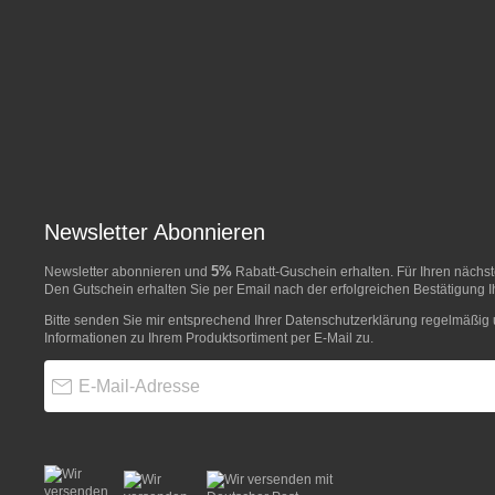
Newsletter Abonnieren
5%
Newsletter abonnieren und
Rabatt-Guschein erhalten. Für Ihren näch
Den Gutschein erhalten Sie per Email nach der erfolgreichen Bestätigung I
Bitte senden Sie mir entsprechend Ihrer
Datenschutzerklärung
regelmäßig u
Informationen zu Ihrem Produktsortiment per E-Mail zu.
E-Mail-Adresse