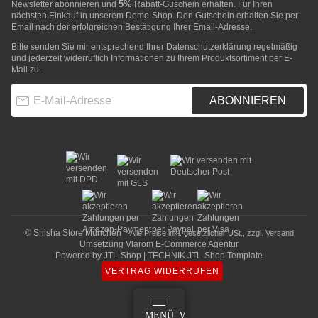
5%
Newsletter abonnieren und
Rabatt-Guschein erhalten. Für Ihren
nächsten Einkauf in unserem Demo-Shop. Den Gutschein erhalten Sie per
Email nach der erfolgreichen Bestätigung Ihrer Email-Adresse.
Bitte senden Sie mir entsprechend Ihrer
Datenschutzerklärung
regelmäßig
und jederzeit widerruflich Informationen zu Ihrem Produktsortiment per E-
Mail zu.
E-Mail-Adresse
ABONNIEREN
© Shisha Store München
* Alle Preise inkl. gesetzlicher USt., zzgl.
Versand
Umsetzung
Vlarom E-Commerce Agentur
Powered by
JTL-Shop
|
TECHNIK JTL-Shop Template
VERTRAG WIDERRUFEN
ANMELDEN
MENÜ
WARENKORB