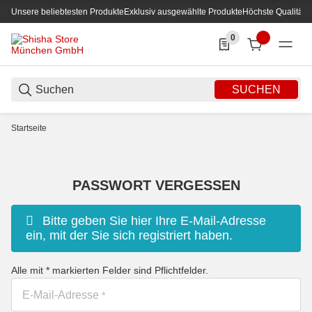
Unsere beliebtesten Produkte
Exklusiv ausgewählte Produkte
Höchste Qualität
0
0 Produkte in der List
SUCHEN
Startseite
PASSWORT VERGESSEN
x
Bitte geben Sie hier Ihre E-Mail-Adresse
ein, mit der Sie sich registriert haben.
Honeypot
Alle mit
*
markierten Felder sind Pflichtfelder.
E-Mail-Adresse
*