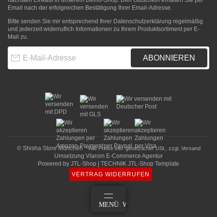
nächsten Einkauf in unserem Demo-Shop. Den Gutschein erhalten Sie per
Email nach der erfolgreichen Bestätigung Ihrer Email-Adresse.
Bitte senden Sie mir entsprechend Ihrer
Datenschutzerklärung
regelmäßig
und jederzeit widerruflich Informationen zu Ihrem Produktsortiment per E-
Mail zu.
E-Mail-Adresse
ABONNIEREN
© Shisha Store München
* Alle Preise inkl. gesetzlicher USt., zzgl.
Versand
Umsetzung
Vlarom E-Commerce Agentur
Powered by
JTL-Shop
|
TECHNIK JTL-Shop Template
VERTRAG WIDERRUFEN
ANMELDEN
MENÜ
WARENKORB