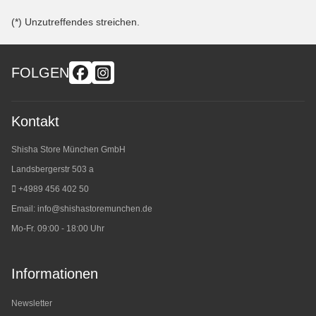
(*) Unzutreffendes streichen.
FOLGEN
Kontakt
Shisha Store München GmbH
Landsbergerstr 503 a
+4989 456 402 50
Email:
info@shishastoremunchen.de
Mo-Fr. 09:00 - 18:00 Uhr
Informationen
Newsletter