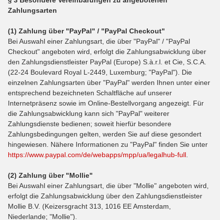
§ 3 Besondere Vereinbarungen zu angebotenen
Zahlungsarten
(1)
Zahlung über "PayPal" / "PayPal Checkout"
Bei Auswahl einer Zahlungsart, die über "PayPal" / "PayPal
Checkout" angeboten wird, erfolgt die Zahlungsabwicklung über
den Zahlungsdienstleister PayPal (Europe) S.à.r.l. et Cie, S.C.A.
(22-24 Boulevard Royal L-2449, Luxemburg; "PayPal"). Die
einzelnen Zahlungsarten über "PayPal" werden Ihnen unter einer
entsprechend bezeichneten Schaltfläche auf unserer
Internetpräsenz sowie im Online-Bestellvorgang angezeigt. Für
die Zahlungsabwicklung kann sich "PayPal" weiterer
Zahlungsdienste bedienen; soweit hierfür besondere
Zahlungsbedingungen gelten, werden Sie auf diese gesondert
hingewiesen. Nähere Informationen zu "PayPal" finden Sie unter
https://www.paypal.com/de/webapps/mpp/ua/legalhub-full
.
(2) Zahlung über "Mollie"
Bei Auswahl einer Zahlungsart, die über "Mollie" angeboten wird,
erfolgt die Zahlungsabwicklung über den Zahlungsdienstleister
Mollie B.V. (Keizersgracht 313, 1016 EE Amsterdam,
Niederlande; "Mollie").