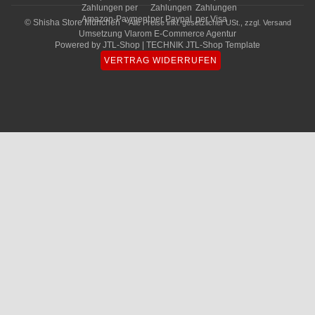
© Shisha Store München
* Alle Preise inkl. gesetzlicher USt., zzgl.
Versand
Umsetzung
Vlarom E-Commerce Agentur
Powered by
JTL-Shop
|
TECHNIK JTL-Shop Template
VERTRAG WIDERRUFEN