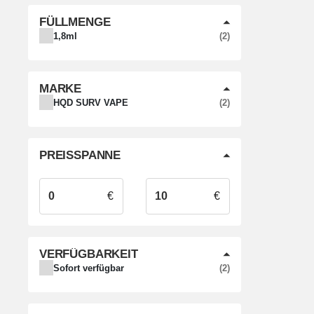
FÜLLMENGE
ARTIKEL GEFUNDEN
1,8ml
2
MARKE
ARTIKEL GEFUNDEN
HQD SURV VAPE
2
PREISSPANNE
€
€
VERFÜGBARKEIT
ARTIKEL GEFUNDEN
Sofort verfügbar
2