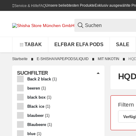
Unsere beliebtesten Produkte
Exklusiv ausgewählte Pr
Service & Hilfe
FAQ
TABAK
ELFBAR ELFA PODS
SALE
Startseite
E-SHISHA/VAPE/PODS/LIQUID
MIT NIKOTIN
HQD
SUCHFILTER
HQD
ARTIKEL GEFUNDEN
Back 2 black
1
ARTIKEL GEFUNDEN
beeren
1
ARTIKEL GEFUNDEN
black box
1
Filtern
ARTIKEL GEFUNDEN
Black ice
1
ARTIKEL GEFUNDEN
blaubeer
1
Verfüg
ARTIKEL GEFUNDEN
Blaubeere
1
ARTIKEL GEFUNDEN
blue
1