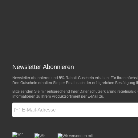
Newsletter Abonnieren
5%
Newsletter abonnieren und
Rabatt-Guschein erhalten. Für Ihren näch
Den Gutschein erhalten Sie per Email nach der erfolgreichen Bestätigung I
Bitte senden Sie mir entsprechend Ihrer
Datenschutzerklärung
regelmäßig u
Informationen zu Ihrem Produktsortiment per E-Mail zu.
E-Mail-Adresse