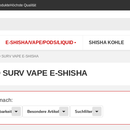
odukte
Höchste Qualität
E-SHISHA/VAPE/PODS/LIQUID
SHISHA KOHLE
 SURV VAPE E-SHISHA
 SURV VAPE E-SHISHA
 nach:
barkeit
Besondere Artikel
Suchfilter