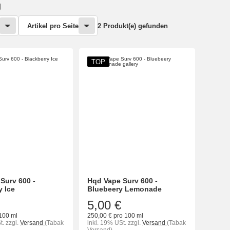
g
Artikel pro Seite
2 Produkt(e) gefunden
TOP
Surv 600 -
Hqd Vape Surv 600 -
y Ice
Bluebeery Lemonade
5,00 €
100 ml
250,00 € pro 100 ml
t.
zzgl.
Versand
(Tabak
inkl. 19% USt.
zzgl.
Versand
(Tabak