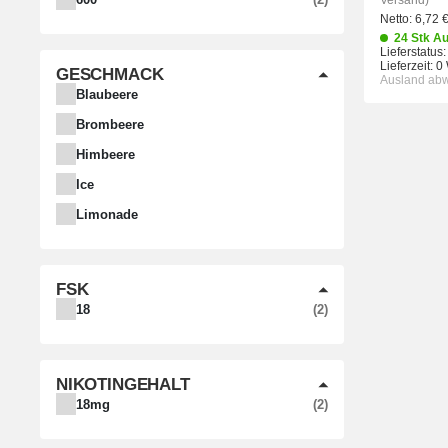
Versand)
Netto:
6,72
24 Stk Au
Lieferstatus:
Lieferzeit:
0
GESCHMACK
Ausland ab
Blaubeere
Brombeere
Himbeere
Ice
Limonade
FSK
ARTIKEL GEFUNDEN
18
2
NIKOTINGEHALT
ARTIKEL GEFUNDEN
18mg
2