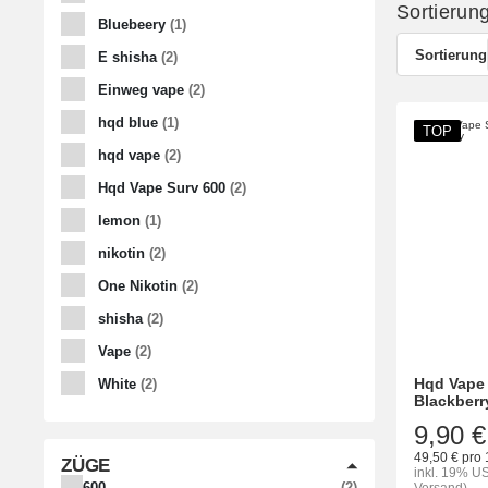
Sortierun
ARTIKEL GEFUNDEN
Bluebeery
1
Sortierung
ARTIKEL GEFUNDEN
E shisha
2
ARTIKEL GEFUNDEN
Einweg vape
2
ARTIKEL GEFUNDEN
hqd blue
1
TOP
ARTIKEL GEFUNDEN
hqd vape
2
ARTIKEL GEFUNDEN
Hqd Vape Surv 600
2
ARTIKEL GEFUNDEN
lemon
1
ARTIKEL GEFUNDEN
nikotin
2
ARTIKEL GEFUNDEN
One Nikotin
2
ARTIKEL GEFUNDEN
shisha
2
ARTIKEL GEFUNDEN
Vape
2
ARTIKEL GEFUNDEN
Hqd Vape 
White
2
Blackberr
9,90 €
49,50 € pro 
ZÜGE
inkl. 19% US
ARTIKEL GEFUNDEN
600
2