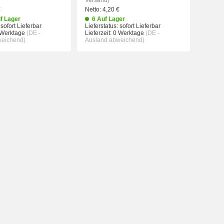
Versand)
€
Netto:
4,20
€
f Lager
6 Auf Lager
 sofort Lieferbar
Lieferstatus: sofort Lieferbar
 Werktage
(DE -
Lieferzeit:
0 Werktage
(DE -
weichend)
Ausland abweichend)