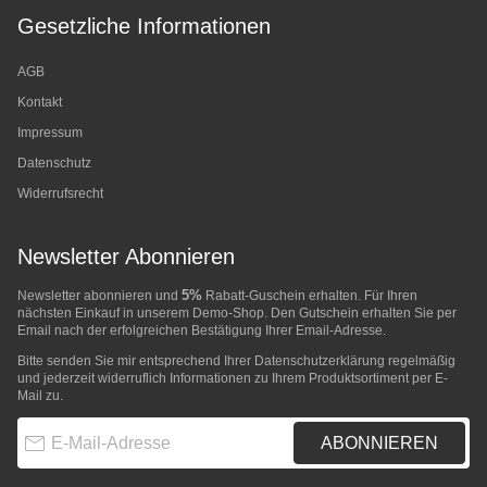
Gesetzliche Informationen
AGB
Kontakt
Impressum
Datenschutz
Widerrufsrecht
Newsletter Abonnieren
5%
Newsletter abonnieren und
Rabatt-Guschein erhalten. Für Ihren
nächsten Einkauf in unserem Demo-Shop. Den Gutschein erhalten Sie per
Email nach der erfolgreichen Bestätigung Ihrer Email-Adresse.
Bitte senden Sie mir entsprechend Ihrer
Datenschutzerklärung
regelmäßig
und jederzeit widerruflich Informationen zu Ihrem Produktsortiment per E-
Mail zu.
E-Mail-Adresse
ABONNIEREN