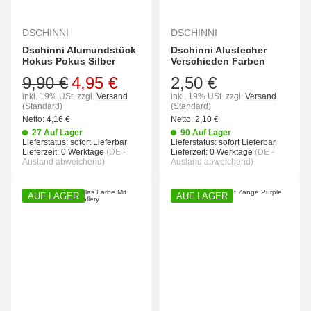
DSCHINNI
DSCHINNI
Dschinni Alumundstück
Dschinni Alustecher
Hokus Pokus Silber
Verschieden Farben
9,90 €
4,95 €
2,50 €
inkl. 19% USt.
zzgl.
Versand
inkl. 19% USt.
zzgl.
Versand
(Standard)
(Standard)
Netto:
4,16
€
Netto:
2,10
€
27 Auf Lager
90 Auf Lager
Lieferstatus: sofort Lieferbar
Lieferstatus: sofort Lieferbar
Lieferzeit:
0 Werktage
(DE -
Lieferzeit:
0 Werktage
(DE -
Ausland abweichend)
Ausland abweichend)
AUF LAGER
AUF LAGER