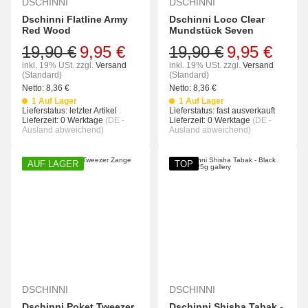
DSCHINNI
DSCHINNI
Dschinni Flatline Army
Dschinni Loco Clear
Red Wood
Mundstück Seven
19,90 €
9,95 €
19,90 €
9,95 €
inkl. 19% USt.
zzgl.
Versand
inkl. 19% USt.
zzgl.
Versand
(Standard)
(Standard)
Netto:
8,36
€
Netto:
8,36
€
1 Auf Lager
1 Auf Lager
Lieferstatus: letzter Artikel
Lieferstatus: fast ausverkauft
Lieferzeit:
0 Werktage
(DE -
Lieferzeit:
0 Werktage
(DE -
Ausland abweichend)
Ausland abweichend)
AUF LAGER
TOP
DSCHINNI
DSCHINNI
Dschinni Poket Tweezer
Dschinni Shisha Tabak -