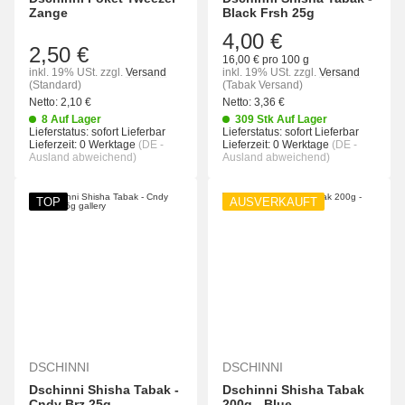
Zange
Black Frsh 25g
4,00 €
2,50 €
16,00 € pro 100 g
inkl. 19% USt.
zzgl.
Versand
inkl. 19% USt.
zzgl.
Versand
(Standard)
(Tabak Versand)
Netto:
2,10
€
Netto:
3,36
€
8 Auf Lager
309 Stk Auf Lager
Lieferstatus: sofort Lieferbar
Lieferstatus: sofort Lieferbar
Lieferzeit:
0 Werktage
(DE -
Lieferzeit:
0 Werktage
(DE -
Ausland abweichend)
Ausland abweichend)
TOP
AUSVERKAUFT
DSCHINNI
DSCHINNI
Dschinni Shisha Tabak -
Dschinni Shisha Tabak
Cndy Brz 25g
200g - Blue