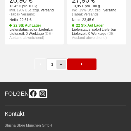
26,90 €
27,90 €
13,45 € pro 100 g
13,95 € pro 100 g
inkl. 19% USt.
zzgl.
Versand
inkl. 19% USt.
zzgl.
Versand
(Tabak Versand)
(Tabak Versand)
Netto:
22,61
€
Netto:
23,45
€
22 Stk Auf Lager
22 Stk Auf Lager
Lieferstatus: sofort Lieferbar
Lieferstatus: sofort Lieferbar
Lieferzeit:
0 Werktage
(DE -
Lieferzeit:
0 Werktage
(DE -
Ausland abweichend)
Ausland abweichend)
1
FOLGEN
Kontakt
Shisha Store München GmbH