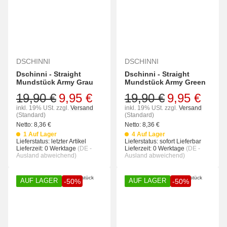
DSCHINNI
DSCHINNI
Dschinni - Straight
Dschinni - Straight
Mundstück Army Grau
Mundstück Army Green
19,90 €
9,95 €
19,90 €
9,95 €
inkl. 19% USt.
zzgl.
Versand
inkl. 19% USt.
zzgl.
Versand
(Standard)
(Standard)
Netto:
8,36
€
Netto:
8,36
€
1 Auf Lager
4 Auf Lager
Lieferstatus: letzter Artikel
Lieferstatus: sofort Lieferbar
Lieferzeit:
0 Werktage
(DE -
Lieferzeit:
0 Werktage
(DE -
Ausland abweichend)
Ausland abweichend)
AUF LAGER
AUF LAGER
-50%
-50%