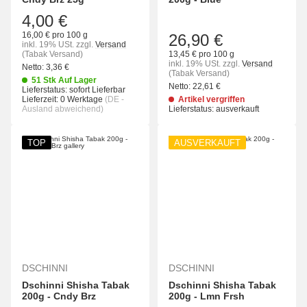
4,00 €
16,00 € pro 100 g
26,90 €
inkl. 19% USt.
zzgl.
Versand
(Tabak Versand)
13,45 € pro 100 g
inkl. 19% USt.
zzgl.
Versand
Netto:
3,36
€
(Tabak Versand)
51 Stk Auf Lager
Netto:
22,61
€
Lieferstatus: sofort Lieferbar
Lieferzeit:
0 Werktage
(DE -
Artikel vergriffen
Ausland abweichend)
Lieferstatus: ausverkauft
TOP
AUSVERKAUFT
DSCHINNI
DSCHINNI
Dschinni Shisha Tabak
Dschinni Shisha Tabak
200g - Cndy Brz
200g - Lmn Frsh