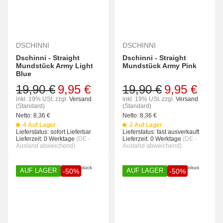
DSCHINNI
DSCHINNI
Dschinni - Straight
Dschinni - Straight
Mundstück Army Light
Mundstück Army Pink
Blue
19,90 €
9,95 €
19,90 €
9,95 €
inkl. 19% USt.
zzgl.
Versand
inkl. 19% USt.
zzgl.
Versand
(Standard)
(Standard)
Netto:
8,36
€
Netto:
8,36
€
4 Auf Lager
2 Auf Lager
Lieferstatus: sofort Lieferbar
Lieferstatus: fast ausverkauft
Lieferzeit:
0 Werktage
(DE -
Lieferzeit:
0 Werktage
(DE -
Ausland abweichend)
Ausland abweichend)
AUF LAGER
AUF LAGER
-50%
-50%