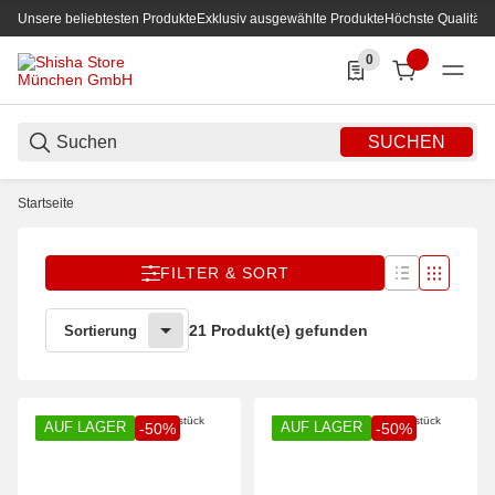
Unsere beliebtesten Produkte
Exklusiv ausgewählte Produkte
Höchste Qualität
0
0 Produkte in der List
SUCHEN
Startseite
FILTER & SORT
21 Produkt(e) gefunden
Sortierung
AUF LAGER
AUF LAGER
-50%
-50%