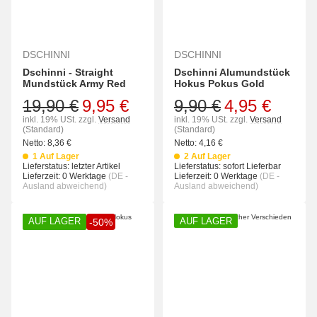
DSCHINNI
DSCHINNI
Dschinni - Straight
Dschinni Alumundstück
Mundstück Army Red
Hokus Pokus Gold
19,90 €
9,95 €
9,90 €
4,95 €
inkl. 19% USt.
zzgl.
Versand
inkl. 19% USt.
zzgl.
Versand
(Standard)
(Standard)
Netto:
8,36
€
Netto:
4,16
€
1 Auf Lager
2 Auf Lager
Lieferstatus: letzter Artikel
Lieferstatus: sofort Lieferbar
Lieferzeit:
0 Werktage
(DE -
Lieferzeit:
0 Werktage
(DE -
Ausland abweichend)
Ausland abweichend)
AUF LAGER
AUF LAGER
-50%