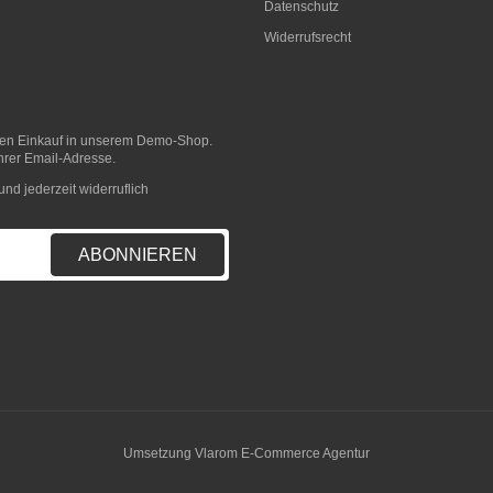
Datenschutz
Widerrufsrecht
sten Einkauf in unserem Demo-Shop.
hrer Email-Adresse.
nd jederzeit widerruflich
ABONNIEREN
Umsetzung
Vlarom E-Commerce Agentur