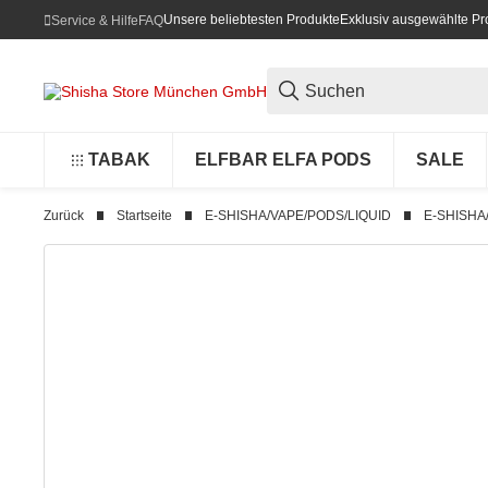
Unsere beliebtesten Produkte
Exklusiv ausgewählte Pr
Service & Hilfe
FAQ
TABAK
ELFBAR ELFA PODS
SALE
Zurück
Startseite
E-SHISHA/VAPE/PODS/LIQUID
E-SHISHA