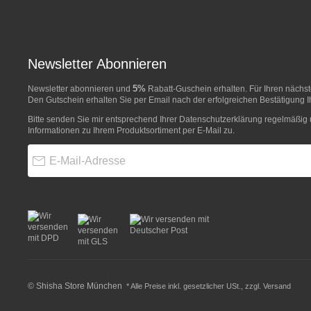
Newsletter Abonnieren
5%
Newsletter abonnieren und
Rabatt-Guschein erhalten. Für Ihren näch
Den Gutschein erhalten Sie per Email nach der erfolgreichen Bestätigung I
Bitte senden Sie mir entsprechend Ihrer
Datenschutzerklärung
regelmäßig u
Informationen zu Ihrem Produktsortiment per E-Mail zu.
E-Mail-Adresse
© Shisha Store München
* Alle Preise inkl. gesetzlicher USt., zzgl.
Versand