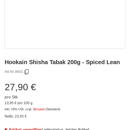
Hookain Shisha Tabak 200g - Spiced Lean
Art.Nr.:
8601
27,90 €
pro Stk
13,95 € pro 100 g
inkl. 19% USt.
zzgl.
Versand
(Standard)
Netto:
23,45
€
Artikel vergriffen
Lieferstatus: letzter Artikel