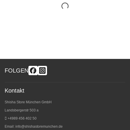
FOLGEN
Kontakt
Shisha Store München GmbH
Landsbergerstr 503 a
+4989 456 402 50
Email:
info@shishastoremunchen.de