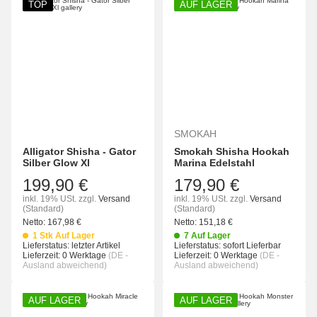
TOP
AUF LAGER
SMOKAH
Alligator Shisha - Gator
Smokah Shisha Hookah
Silber Glow Xl
Marina Edelstahl
199,90 €
179,90 €
inkl. 19% USt.
zzgl.
Versand
inkl. 19% USt.
zzgl.
Versand
(Standard)
(Standard)
Netto:
167,98
€
Netto:
151,18
€
1 Stk Auf Lager
7 Auf Lager
Lieferstatus: letzter Artikel
Lieferstatus: sofort Lieferbar
Lieferzeit:
0 Werktage
(DE -
Lieferzeit:
0 Werktage
(DE -
Ausland abweichend)
Ausland abweichend)
AUF LAGER
AUF LAGER