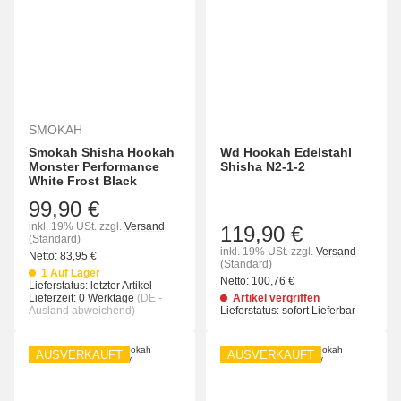
SMOKAH
Smokah Shisha Hookah
Wd Hookah Edelstahl
Monster Performance
Shisha N2-1-2
White Frost Black
99,90 €
inkl. 19% USt.
zzgl.
Versand
119,90 €
(Standard)
inkl. 19% USt.
zzgl.
Versand
Netto:
83,95
€
(Standard)
1 Auf Lager
Netto:
100,76
€
Lieferstatus: letzter Artikel
Lieferzeit:
0 Werktage
(DE -
Artikel vergriffen
Ausland abweichend)
Lieferstatus: sofort Lieferbar
AUSVERKAUFT
AUSVERKAUFT