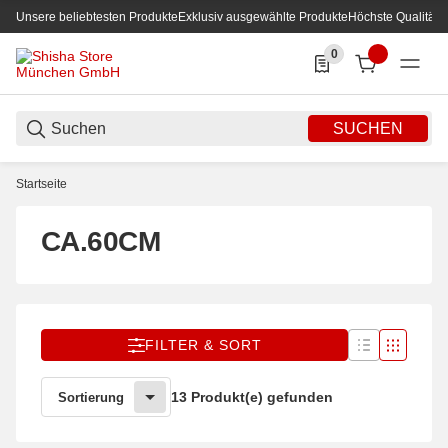
Unsere beliebtesten Produkte
Exklusiv ausgewählte Produkte
Höchste Qualität
0
0 Produkte in der List
SUCHEN
Startseite
CA.60CM
FILTER & SORT
13 Produkt(e) gefunden
Sortierung