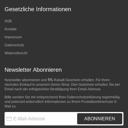
Gesetzliche Informationen
AGB
Kontakt
Impressum
Datenschutz
Widerrufsrecht
Newsletter Abonnieren
5%
Newsletter abonnieren und
Rabatt-Guschein erhalten. Für Ihren
nächsten Einkauf in unserem Demo-Shop. Den Gutschein erhalten Sie per
Email nach der erfolgreichen Bestätigung Ihrer Email-Adresse.
Bitte senden Sie mir entsprechend Ihrer
Datenschutzerklärung
regelmäßig
und jederzeit widerruflich Informationen zu Ihrem Produktsortiment per E-
Mail zu.
E-Mail-Adresse
ABONNIEREN